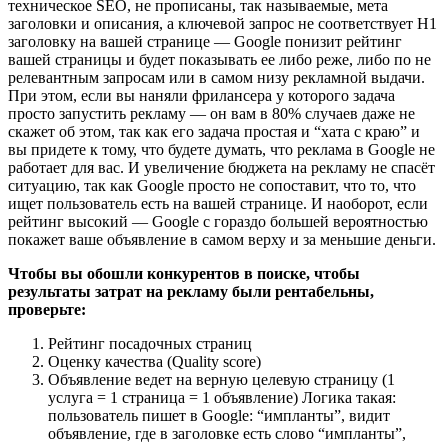
техническое SEO, не прописаны, так называемые, мета
заголовки и описания, а ключевой запрос не соответствует H1
заголовку на вашей странице — Google понизит рейтинг
вашей страницы и будет показывать ее либо реже, либо по не
релевантным запросам или в самом низу рекламной выдачи.
При этом, если вы наняли фрилансера у которого задача
просто запустить рекламу — он вам в 80% случаев даже не
скажет об этом, так как его задача простая и “хата с краю” и
вы придете к тому, что будете думать, что реклама в Google не
работает для вас. И увеличение бюджета на рекламу не спасёт
ситуацию, так как Google просто не сопоставит, что то, что
ищет пользователь есть на вашей странице. И наоборот, если
рейтинг высокий — Google с гораздо большей вероятностью
покажет ваше объявление в самом верху и за меньшие деньги.
Чтобы вы обошли конкурентов в поиске, чтобы
результаты затрат на рекламу были рентабельны,
проверьте:
Рейтинг посадочных страниц
Оценку качества (Quality score)
Объявление ведет на верную целевую страницу (1
услуга = 1 страница = 1 объявление) Логика такая:
пользователь пишет в Google: “импланты”, видит
объявление, где в заголовке есть слово “импланты”,