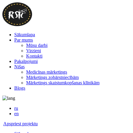
Sākumlapa
Par mums
Mūsu darbi
Virzieni
Kontakti
Pakalpojumi
Nišas
Medicīnas mārketings
Mārketings zobārstniecībām
Mārketings skaistumkopšanas klīnikām
Blogs
ru
en
Apspriest projektu