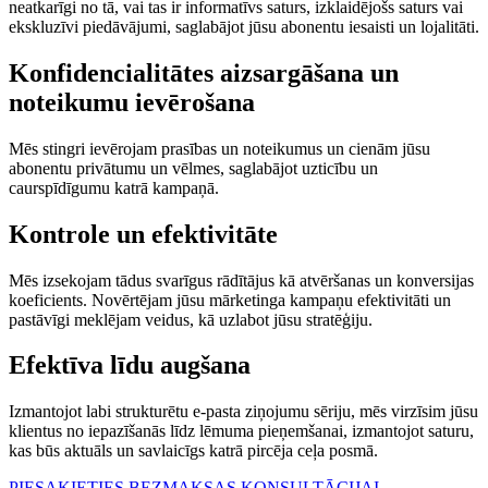
neatkarīgi no tā, vai tas ir informatīvs saturs, izklaidējošs saturs vai
ekskluzīvi piedāvājumi, saglabājot jūsu abonentu iesaisti un lojalitāti.
Konfidencialitātes aizsargāšana
un
noteikumu ievērošana
Mēs stingri ievērojam prasības un noteikumus un cienām jūsu
abonentu privātumu un vēlmes, saglabājot uzticību un
caurspīdīgumu katrā kampaņā.
Kontrole un
efektivitāte
Mēs izsekojam tādus svarīgus rādītājus kā atvēršanas un konversijas
koeficients. Novērtējam jūsu mārketinga kampaņu efektivitāti un
pastāvīgi meklējam veidus, kā uzlabot jūsu stratēģiju.
Efektīva
līdu augšana
Izmantojot labi strukturētu e-pasta ziņojumu sēriju, mēs virzīsim jūsu
klientus no iepazīšanās līdz lēmuma pieņemšanai, izmantojot saturu,
kas būs aktuāls un savlaicīgs katrā pircēja ceļa posmā.
PIESAKIETIES BEZMAKSAS KONSULTĀCIJAI