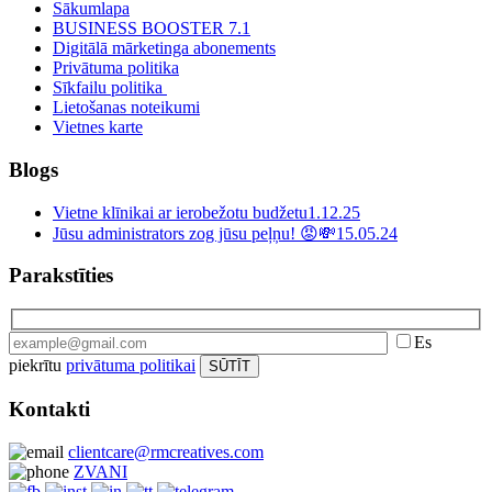
Sākumlapa
BUSINESS BOOSTER 7.1
Digitālā mārketinga abonements
Privātuma politika
Sīkfailu politika
Lietošanas noteikumi
Vietnes karte
Blogs
Vietne klīnikai ar ierobežotu budžetu
1.12.25
Jūsu administrators zog jūsu peļņu! 😡💸
15.05.24
Parakstīties
Es
piekrītu
privātuma politikai
Kontakti
clientcare@rmcreatives.com
ZVANI