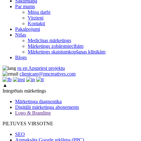
Sākumlapa
Par mums
Mūsu darbi
Virzieni
Kontakti
Pakalpojumi
Nišas
Medicīnas mārketings
Mārketings zobārstniecībām
Mārketings skaistumkopšanas klīnikām
Blogs
ru
en
Apspriest projektu
clientcare@rmcreatives.com
▲
Integrētais mārketings
Mārketinga diagnostika
Digitālā mārketinga abonements
Logo & Branding
PILTUVES VIRSOTNE
SEO
Apmaksāta Google reklāma (PPC)