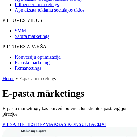
Influenceru mārketings
Apmaksāta reklāma sociālajos tīklos
PILTUVES VIDUS
SMM
Satura mārketings
PILTUVES APAKŠA
Konversiju optimizācija
E-pasta mārketings
Remārketings
Home
»
E-pasta mārketings
E-pasta
mārketings
E-pasta mārketings, kas pārvērš potenciālos klientus pastāvīgajos
pircējos
PIESAKIETIES BEZMAKSAS KONSULTĀCIJAI