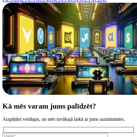
Kā mēs varam jums palīdzēt?
Aizpildiet veidlapu, un mēs tuvākajā laikā ar jums sazināsimies.