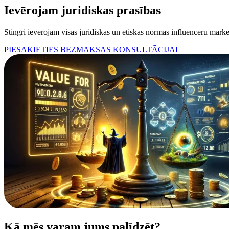
Ievērojam
juridiskas prasības
Stingri ievērojam visas juridiskās un ētiskās normas influenceru mārke
PIESAKIETIES BEZMAKSAS KONSULTĀCIJAI
Kā mēs varam jums palīdzēt?