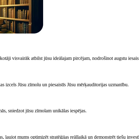
otāji visvairāk atbilst jūsu ideālajam pircējam, nodrošinot augstu iesais
kas izcels Jūsu zīmolu un piesaistīs Jūsu mērķauditorijas uzmanību.
ās, sniedzot jūsu zīmolam unikālas iespējas.
, ļaujot mums optimizēt stratēģijas reāllaikā un demonstrēt tiešu inves