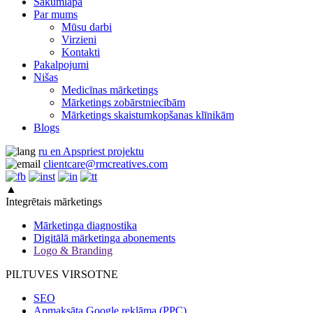
Sākumlapa
Par mums
Mūsu darbi
Virzieni
Kontakti
Pakalpojumi
Nišas
Medicīnas mārketings
Mārketings zobārstniecībām
Mārketings skaistumkopšanas klīnikām
Blogs
ru
en
Apspriest projektu
clientcare@rmcreatives.com
▲
Integrētais mārketings
Mārketinga diagnostika
Digitālā mārketinga abonements
Logo & Branding
PILTUVES VIRSOTNE
SEO
Apmaksāta Google reklāma (PPC)