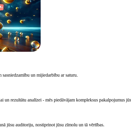
m sasniedzamību un mijiedarbību ar saturu.
nai un rezultātu analīzei - mēs piedāvājam kompleksus pakalpojumus jū
unā jūsu auditoriju, nostiprinot jūsu zīmolu un tā vērtības.