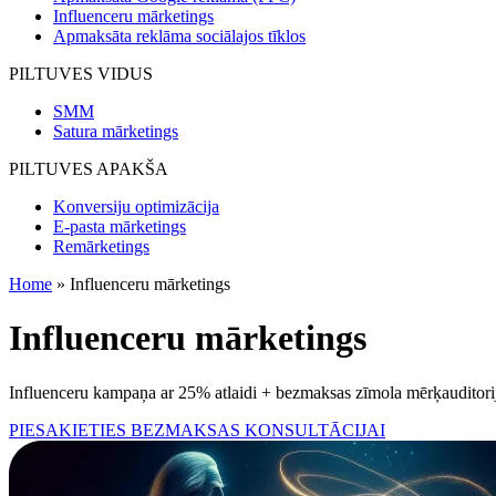
Influenceru mārketings
Apmaksāta reklāma sociālajos tīklos
PILTUVES VIDUS
SMM
Satura mārketings
PILTUVES APAKŠA
Konversiju optimizācija
E-pasta mārketings
Remārketings
Home
»
Influenceru mārketings
Influenceru
mārketings
Influenceru kampaņa ar 25% atlaidi + bezmaksas zīmola mērķauditorijas
PIESAKIETIES BEZMAKSAS KONSULTĀCIJAI