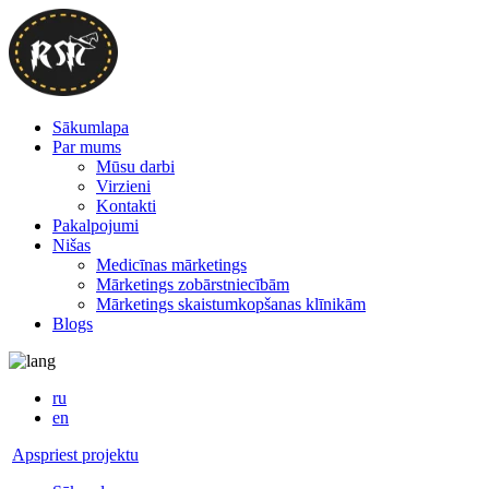
Sākumlapa
Par mums
Mūsu darbi
Virzieni
Kontakti
Pakalpojumi
Nišas
Medicīnas mārketings
Mārketings zobārstniecībām
Mārketings skaistumkopšanas klīnikām
Blogs
ru
en
Apspriest projektu