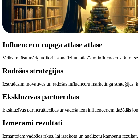
Influenceru
rūpīga atlase
atlase
Veiksim jūsu mērķauditorijas analīzi un atlasīsim influencerus, kuru sek
Radošas
stratēģijas
Izstrādāsim inovatīvas un radošas influenceru mārketinga stratēģijas, 
Ekskluzīvas
partnerības
Ekskluzīvas partnerattiecības ar vadošajiem influenceriem dažādās jom
Izmērāmi
rezultāti
Izmantojam vadošos rīkus, lai izsekotu un analizētu kampaņu rezultātus