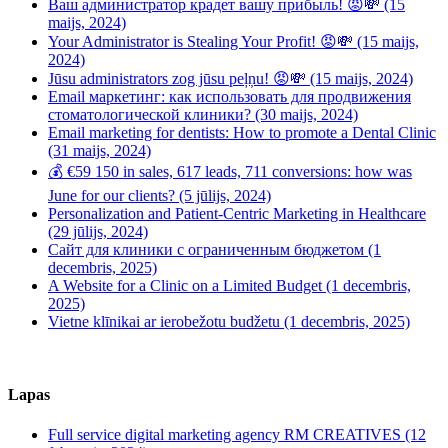
Ваш администратор крадет вашу прибыль! 😡💸 (15
maijs, 2024)
Your Administrator is Stealing Your Profit! 😡💸 (15 maijs,
2024)
Jūsu administrators zog jūsu peļņu! 😡💸 (15 maijs, 2024)
Email маркетинг: как использовать для продвижения
стоматологической клиники? (30 maijs, 2024)
Email marketing for dentists: How to promote a Dental Clinic
(31 maijs, 2024)
💰 €59 150 in sales, 617 leads, 711 conversions: how was
June for our clients? (5 jūlijs, 2024)
Personalization and Patient-Centric Marketing in Healthcare
(29 jūlijs, 2024)
Сайт для клиники с ограниченным бюджетом (1
decembris, 2025)
A Website for a Clinic on a Limited Budget (1 decembris,
2025)
Vietne klīnikai ar ierobežotu budžetu (1 decembris, 2025)
Lapas
Full service digital marketing agency RM CREATIVES (12