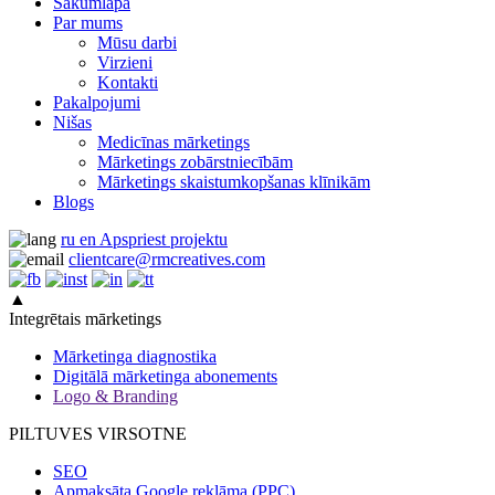
Sākumlapa
Par mums
Mūsu darbi
Virzieni
Kontakti
Pakalpojumi
Nišas
Medicīnas mārketings
Mārketings zobārstniecībām
Mārketings skaistumkopšanas klīnikām
Blogs
ru
en
Apspriest projektu
clientcare@rmcreatives.com
▲
Integrētais mārketings
Mārketinga diagnostika
Digitālā mārketinga abonements
Logo & Branding
PILTUVES VIRSOTNE
SEO
Apmaksāta Google reklāma (PPC)