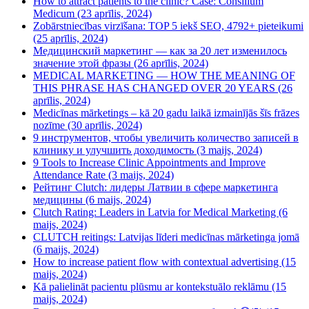
How to attract patients to the clinic? Case: Consilium
Medicum (23 aprīlis, 2024)
Zobārstniecības virzīšana: TOP 5 iekš SEO, 4792+ pieteikumi
(25 aprīlis, 2024)
Медицинский маркетинг — как за 20 лет изменилось
значение этой фразы (26 aprīlis, 2024)
MEDICAL MARKETING — HOW THE MEANING OF
THIS PHRASE HAS CHANGED OVER 20 YEARS (26
aprīlis, 2024)
Medicīnas mārketings – kā 20 gadu laikā izmainījās šīs frāzes
nozīme (30 aprīlis, 2024)
9 инструментов, чтобы увеличить количество записей в
клинику и улучшить доходимость (3 maijs, 2024)
9 Tools to Increase Clinic Appointments and Improve
Attendance Rate (3 maijs, 2024)
Рейтинг Clutch: лидеры Латвии в сфере маркетинга
медицины (6 maijs, 2024)
Clutch Rating: Leaders in Latvia for Medical Marketing (6
maijs, 2024)
CLUTCH reitings: Latvijas līderi medicīnas mārketinga jomā
(6 maijs, 2024)
How to increase patient flow with contextual advertising (15
maijs, 2024)
Kā palielināt pacientu plūsmu ar kontekstuālo reklāmu (15
maijs, 2024)