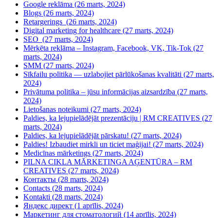
Google reklāma (26 marts, 2024)
Blogs (26 marts, 2024)
Retargerings (26 marts, 2024)
Digital marketing for healthcare (27 marts, 2024)
SEO (27 marts, 2024)
Mērķēta reklāma – Instagram, Facebook, VK, Tik-Tok (27
marts, 2024)
SMM (27 marts, 2024)
Sīkfailu politika — uzlabojiet pārlūkošanas kvalitāti (27 marts,
2024)
Privātuma politika – jūsu informācijas aizsardzība (27 marts,
2024)
Lietošanas noteikumi (27 marts, 2024)
Paldies, ka lejupielādējāt prezentāciju | RM CREATIVES (27
marts, 2024)
Paldies, ka lejupielādējāt pārskatu! (27 marts, 2024)
Paldies! Izbaudiet mirkli un ticiet maģijai! (27 marts, 2024)
Medicīnas mārketings (27 marts, 2024)
PILNA CIKLA MĀRKETINGA AĢENTŪRA – RM
CREATIVES (27 marts, 2024)
Контакты (28 marts, 2024)
Contacts (28 marts, 2024)
Kontakti (28 marts, 2024)
Яндекс директ (1 aprīlis, 2024)
Маркетинг для стоматологий (14 aprīlis, 2024)