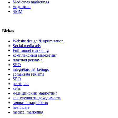
Medicīnas mārketings
медицина
SMM
Birkas
Website design & optimization
Social media ads
Full-funnel marketing
комплексный маркетинг
платная реклама
SEO
integrētais mārketings
apmaksāta reklāma
SEO
ресторан
кейс
медицинский маркетинг
как улучшить доходимость
заявки в пациентов
healthcare
medical marketing