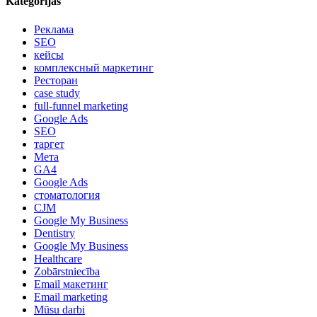
Kategorijas
Реклама
SEO
кейсы
комплексный маркетинг
Ресторан
case study
full-funnel marketing
Google Ads
SEO
таргет
Мета
GA4
Google Ads
стоматология
CJM
Google My Business
Dentistry
Google My Business
Healthcare
Zobārstniecība
Email макетинг
Email marketing
Mūsu darbi