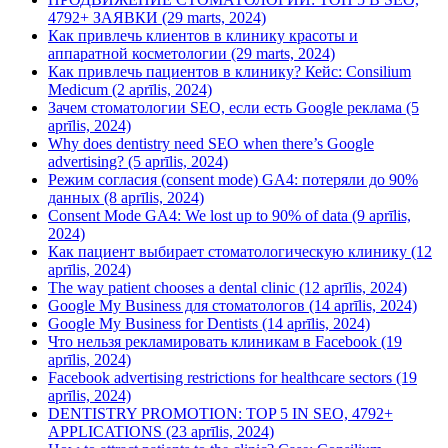
4792+ ЗАЯВКИ (29 marts, 2024)
Как привлечь клиентов в клинику красоты и
аппаратной косметологии (29 marts, 2024)
Как привлечь пациентов в клинику? Кейс: Consilium
Medicum (2 aprīlis, 2024)
Зачем стоматологии SEO, если есть Google реклама (5
aprīlis, 2024)
Why does dentistry need SEO when there’s Google
advertising? (5 aprīlis, 2024)
Режим согласия (consent mode) GA4: потеряли до 90%
данных (8 aprīlis, 2024)
Consent Mode GA4: We lost up to 90% of data (9 aprīlis,
2024)
Как пациент выбирает стоматологическую клинику (12
aprīlis, 2024)
The way patient chooses a dental clinic (12 aprīlis, 2024)
Google My Business для стоматологов (14 aprīlis, 2024)
Google My Business for Dentists (14 aprīlis, 2024)
Что нельзя рекламировать клиникам в Facebook (19
aprīlis, 2024)
Facebook advertising restrictions for healthcare sectors (19
aprīlis, 2024)
DENTISTRY PROMOTION: TOP 5 IN SEO, 4792+
APPLICATIONS (23 aprīlis, 2024)