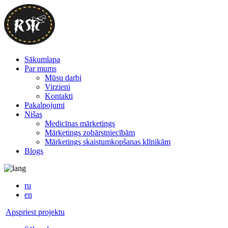
Sākumlapa
Par mums
Mūsu darbi
Virzieni
Kontakti
Pakalpojumi
Nišas
Medicīnas mārketings
Mārketings zobārstniecībām
Mārketings skaistumkopšanas klīnikām
Blogs
ru
en
Apspriest projektu