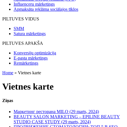
Influenceru mārketings
Apmaksāta reklāma sociālajos tīklos
PILTUVES VIDUS
SMM
Satura mārketings
PILTUVES APAKŠA
Konversiju optimizācija
E-pasta mārketings
Remārketings
Home
»
Vietnes karte
Vietnes karte
Ziņas
Маркетинг ресторана MILO (29 marts, 2024)
BEAUTY SALON MARKETING – EPILINE BEAUTY
STUDIO CASE STUDY (29 marts, 2024)
ПРОДВИЖЕНИЕ СТОМАТОЛОГИИ: ТОП 5 В SEO,